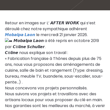
Retour en images sur L’ 𝘼𝙁𝙏𝙀𝙍 𝙒𝙊𝙍𝙆 qui s’est
déroulé chez notre sympathique adhérent
𝙈𝙤𝙗𝙖𝙡𝙥𝙖 𝙇𝙖𝙤𝙣
le mercredi 21 janvier 2026.
𝙈𝙤𝙗𝙖𝙡𝙥𝙖 𝙇𝙖𝙤𝙣 a été repris en octobre 2019
par 𝘾é𝙡𝙞𝙣𝙚 𝙎𝙘𝙝𝙪𝙡𝙡𝙚𝙧.
𝘾é𝙡𝙞𝙣𝙚 nous explique son travail :
« Fabrication française à Thônes depuis plus de 75
ans, nous vous proposons des aménagements de
cuisine, salle de bain et rangement (Type: dressing,
bureau, meuble TV, buanderie, sous-escalier, sous-
pente…) .
Nous concevons vos projets personnalisés.
Nous suivons vos projets et travaillons avec des
artisans locaux pour vous proposer du clé en main.
Nos garanties sont les meilleures du marché, à venir