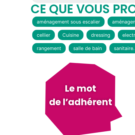
CE QUE VOUS PR
aménagement sous escalier
aménagem
cellier
Cuisine
dressing
elect
rangement
salle de bain
sanitaire.
Le mot
de l’adhérent