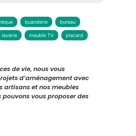
thèque
buanderie
bureau
laverie
meuble TV
placard
es de vie, nous vous
rojets d’aménagement avec
os artisans et nos meubles
s pouvons vous proposer des