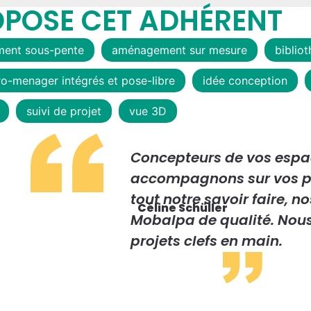
OPOSE CET ADHÉRENT
ent sous-pente
aménagement sur mesure
biblio
ro-menager intégrés et pose-libre
idée conception
suivi de projet
vue 3D
Concepteurs de vos espac
accompagnons sur vos p
tout notre savoir faire, n
Céline Schüller
Mobalpa de qualité. Nou
projets clefs en main.